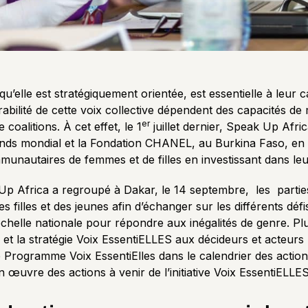
qu’elle est stratégiquement orientée, est essentielle à leu
durabilité de cette voix collective dépendent des capacités 
er
 coalitions. À cet effet, le 1
juillet dernier, Speak Up Africa
nds mondial et la Fondation CHANEL, au Burkina Faso, en C
unautaires de femmes et de filles en investissant dans leur
ak Up Africa a regroupé à Dakar, le 14 septembre, les part
filles et des jeunes afin d’échanger sur les différents défis 
échelle nationale pour répondre aux inégalités de genre. Pl
 et la stratégie Voix EssentiELLES aux décideurs et acteurs
 le Programme Voix EssentiElles dans le calendrier des actio
 en œuvre des actions à venir de l’initiative Voix EssentiELLE